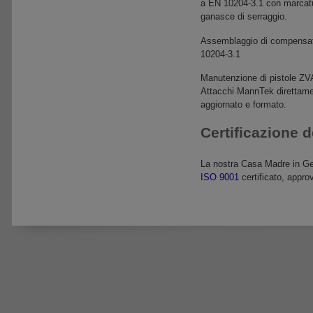
a EN 10204-3.1 con marcatur
ganasce di serraggio.
Assemblaggio di compensat
10204-3.1
Manutenzione di pistole ZVA
Attacchi MannTek direttamen
aggiornato e formato.
Certificazione d
La nostra Casa Madre in Ge
ISO 9001
certificato, appr