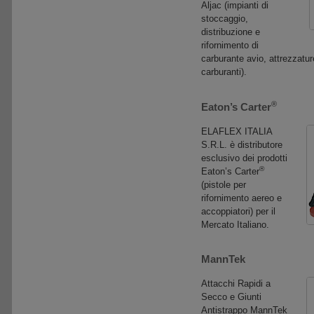
Aljac (impianti di
stoccaggio,
distribuzione e
rifornimento di
carburante avio, attrezzature
carburanti).
®
Eaton’s Carter
ELAFLEX ITALIA
S.R.L. è distributore
esclusivo dei prodotti
®
Eaton’s Carter
(pistole per
rifornimento aereo e
accoppiatori) per il
Mercato Italiano.
MannTek
Attacchi Rapidi a
Secco e Giunti
Antistrappo MannTek