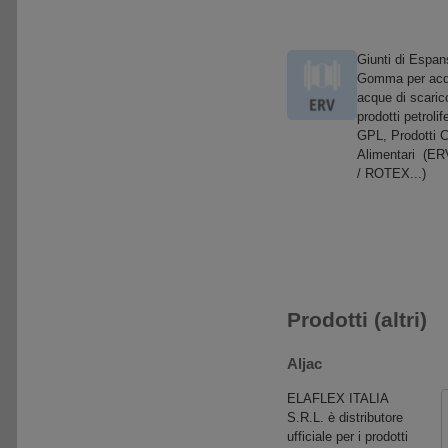
Giunti di Espan
Gomma per acq
acque di scaric
prodotti petrolife
GPL, Prodotti C
Alimentari (ER
/ ROTEX...)
Prodotti (altri)
Aljac
ELAFLEX ITALIA
S.R.L. è distributore
ufficiale per i prodotti