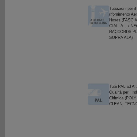
Tubazioni per il
rifornimento Ae
Hoses (FASCIA
GIALLA... / NE
RACCORDI/ P
SOPRA ALA)
Tubi PAL ad Alt
Qualità per l’Ind
Chimica (POL
CLEAN, TECNO