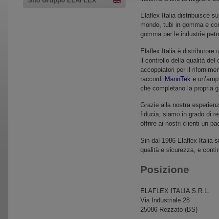
Sito Gruppo ELAFLEX
Elaflex Italia distribuisce s
mondo, tubi in gomma e comp
gomma per le industrie petro
Elaflex Italia è distributore u
il controllo della qualità de
accoppiatori per il rifornim
raccordi
MannTek
e un’ampi
che completano la propria 
Grazie alla nostra esperien
fiducia, siamo in grado di r
offrire ai nostri clienti un 
Sin dal 1986 Elaflex Italia
qualità e sicurezza, e contin
Posizione
ELAFLEX ITALIA S.R.L.
Via Industriale 28
25086 Rezzato (BS)